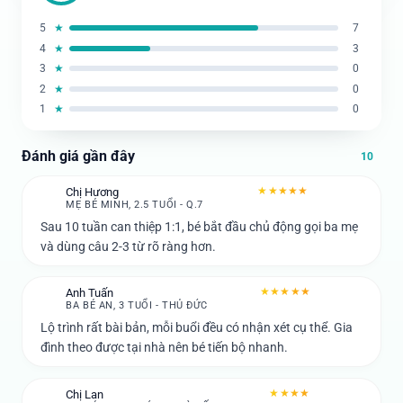
5
★
7
4
★
3
3
★
0
2
★
0
1
★
0
Đánh giá gần đây
10
★★★★★
Chị Hương
C
MẸ BÉ MINH, 2.5 TUỔI - Q.7
Sau 10 tuần can thiệp 1:1, bé bắt đầu chủ động gọi ba mẹ
và dùng câu 2-3 từ rõ ràng hơn.
★★★★★
Anh Tuấn
A
BA BÉ AN, 3 TUỔI - THỦ ĐỨC
Lộ trình rất bài bản, mỗi buổi đều có nhận xét cụ thể. Gia
đình theo được tại nhà nên bé tiến bộ nhanh.
★★★★
Chị Lan
C