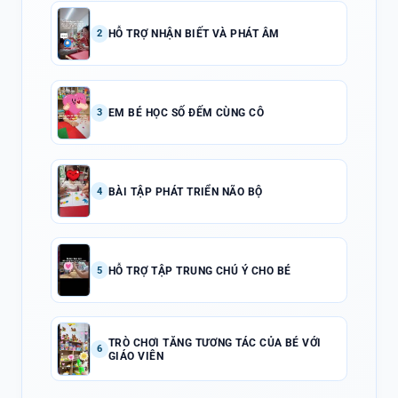
HỖ TRỢ NHẬN BIẾT VÀ PHÁT ÂM
2
EM BÉ HỌC SỐ ĐẾM CÙNG CÔ
3
BÀI TẬP PHÁT TRIỂN NÃO BỘ
4
HỖ TRỢ TẬP TRUNG CHÚ Ý CHO BÉ
5
TRÒ CHƠI TĂNG TƯƠNG TÁC CỦA BÉ VỚI
6
GIÁO VIÊN