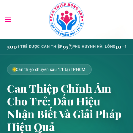
Bỏ
qua
nội
dung
500+
95%
10+
TRẺ ĐƯỢC CAN THIỆP
PHỤ HUYNH HÀI LÒNG
NĂM
Can thiệp chuyên sâu 1:1 tại TPHCM
Can Thiệp Chỉnh Âm
Cho Trẻ: Dấu Hiệu
Nhận Biết Và Giải Pháp
Hiệu Quả