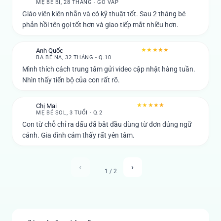
MẸ BÉ BI, 28 THÁNG - GÒ VẤP
Giáo viên kiên nhẫn và có kỹ thuật tốt. Sau 2 tháng bé
phản hồi tên gọi tốt hơn và giao tiếp mắt nhiều hơn.
★★★★★
Anh Quốc
A
BA BÉ NA, 32 THÁNG - Q.10
Mình thích cách trung tâm gửi video cập nhật hàng tuần.
Nhìn thấy tiến bộ của con rất rõ.
★★★★★
Chị Mai
C
MẸ BÉ SOL, 3 TUỔI - Q.2
Con từ chỗ chỉ ra dấu đã bắt đầu dùng từ đơn đúng ngữ
cảnh. Gia đình cảm thấy rất yên tâm.
‹
›
1 / 2