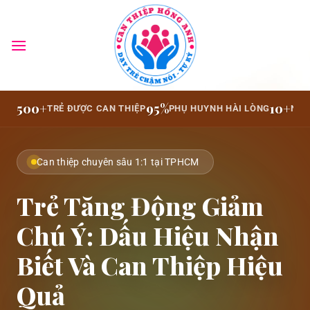
Bỏ
qua
nội
dung
500+
95%
10+
TRẺ ĐƯỢC CAN THIỆP
PHỤ HUYNH HÀI LÒNG
NĂM
Can thiệp chuyên sâu 1:1 tại TPHCM
Trẻ Tăng Động Giảm
Chú Ý: Dấu Hiệu Nhận
Biết Và Can Thiệp Hiệu
Quả