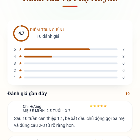
ĐIỂM TRUNG BÌNH
4,7
10 đánh giá
5
★
7
4
★
3
3
★
0
2
★
0
1
★
0
Đánh giá gần đây
10
★★★★★
Chị Hương
C
MẸ BÉ MINH, 2.5 TUỔI - Q.7
Sau 10 tuần can thiệp 1:1, bé bắt đầu chủ động gọi ba mẹ
và dùng câu 2-3 từ rõ ràng hơn.