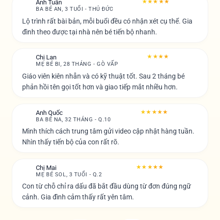
★★★★★
Anh Tuấn
A
BA BÉ AN, 3 TUỔI - THỦ ĐỨC
Lộ trình rất bài bản, mỗi buổi đều có nhận xét cụ thể. Gia
đình theo được tại nhà nên bé tiến bộ nhanh.
★★★★
Chị Lan
C
MẸ BÉ BI, 28 THÁNG - GÒ VẤP
Giáo viên kiên nhẫn và có kỹ thuật tốt. Sau 2 tháng bé
phản hồi tên gọi tốt hơn và giao tiếp mắt nhiều hơn.
★★★★★
Anh Quốc
A
BA BÉ NA, 32 THÁNG - Q.10
Mình thích cách trung tâm gửi video cập nhật hàng tuần.
Nhìn thấy tiến bộ của con rất rõ.
★★★★★
Chị Mai
C
MẸ BÉ SOL, 3 TUỔI - Q.2
Con từ chỗ chỉ ra dấu đã bắt đầu dùng từ đơn đúng ngữ
cảnh. Gia đình cảm thấy rất yên tâm.