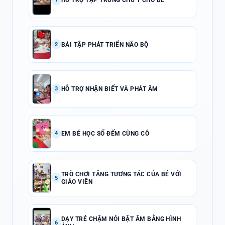
BÀI TẬP PHÁT TRIỂN NÃO BỘ
2
HỖ TRỢ NHẬN BIẾT VÀ PHÁT ÂM
3
EM BÉ HỌC SỐ ĐẾM CÙNG CÔ
4
TRÒ CHƠI TĂNG TƯƠNG TÁC CỦA BÉ VỚI
5
GIÁO VIÊN
DẠY TRẺ CHẬM NÓI BẬT ÂM BẰNG HÌNH
6